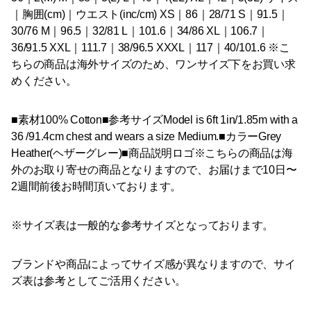
｜胸囲(cm)｜ウエスト(inc/cm) XS｜86｜28/71 S｜91.5｜
30/76 M｜96.5｜32/81 L｜101.6｜34/86 XL｜106.7｜
36/91.5 XXL｜111.7｜38/96.5 XXXL｜117｜40/101.6 ※こ
ちらの商品は海外サイズのため、ワンサイズ下をお買い求
めください。
■素材100% Cotton■参考サイズModel is 6ft 1in/1.85m with a
36 /91.4cm chest and wears a size Medium.■カラーGrey
Heather(ヘザーグレー)■商品説明ロゴ※こちらの商品は海
外のお取り寄せの商品となりますので、お届けまで10日〜
2週間前後お時間頂いております。
※サイズ表は一般的な参考サイズとなっております。
ブランドや商品によってサイズ感が異なりますので、サイ
ズ表は参考としてご活用ください。