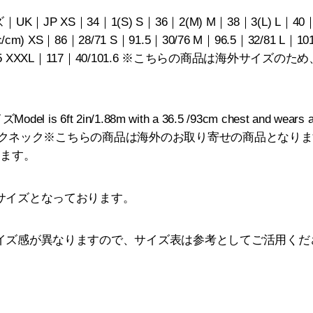
JP XS｜34｜1(S) S｜36｜2(M) M｜38｜3(L) L｜40｜4(
) XS｜86｜28/71 S｜91.5｜30/76 M｜96.5｜32/81 L｜101
｜38/96.5 XXXL｜117｜40/101.6 ※こちらの商品は海外サ
l is 6ft 2in/1.88m with a 36.5 /93cm chest and wears
明モックネック※こちらの商品は海外のお取り寄せの商品となり
ります。
サイズとなっております。
イズ感が異なりますので、サイズ表は参考としてご活用くだ